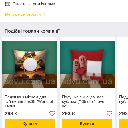
Оплата за реквізитами
Всі умови оплати
Подібні товари компанії
Подушка з місцем для
Подушка з місцем для
Поду
сублімації 35х35 "World of
сублімації 35х35 "Love
субл
Tanks"
you"
293
293
293
₴
₴
Купити
Купити