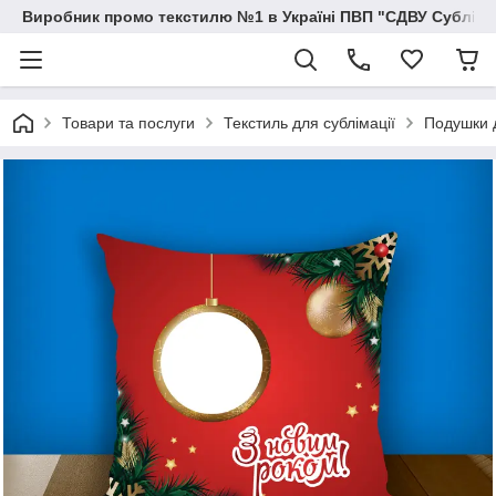
Виробник промо текстилю №1 в Україні ПВП "СДВУ Сублімац
Товари та послуги
Текстиль для сублімації
Подушки д