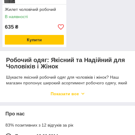
Жилет чоловічий робочий
В наявності
635
₴
Купити
Робочий одяг: Якісний та Надійний для
Чоловіків і Жінок
Шукаєте якісний робочий одяг для чоловіків і жінок? Наш
магазин пропонує широкий асортимент робочого одягу, який
забезпечить комфорт і безпеку в будь-яких умовах.
Показати все
Чому варто купити робочий одяг у нас?
Якісний матеріал
: Весь наш робочий одяг
виготовлений з міцних і зносостійких матеріалів, які
Про нас
забезпечують довговічність і захист.
83% позитивних з 12 відгуків за рік
Для чоловіків і жінок
: В асортименті представлені
моделі, які підійдуть як для чоловіків, так і для жінок,