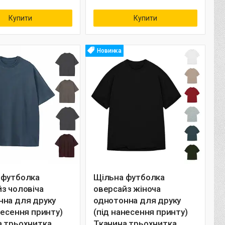
Купити
Купити
Новинка
 футболка
Щільна футболка
з чоловіча
оверсайз жіноча
нна для друку
однотонна для друку
несення принту)
(під нанесення принту)
а трьохнитка
Тканина трьохнитка