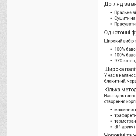
Догляд за в
Пральне ві
Сушити на 
Прасувати 
Однотонні фу
Широкий вибір т
100% баво
100% баво
97% котон,
Широка палі
У нас в наявнос
блакитний, черв
Кілька мето
Наші однотонні 
створення корп
машинної 
трафаретн
термотран
dtf-друку і 
Чоловічі та 