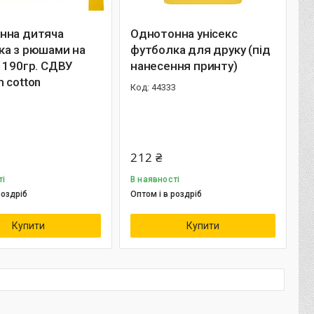
нна дитяча
Однотонна унісекс
ка з рюшами на
футболка для друку (під
 190гр. СДВУ
нанесення принту)
 cotton
44333
1
212 ₴
ті
В наявності
роздріб
Оптом і в роздріб
Купити
Купити