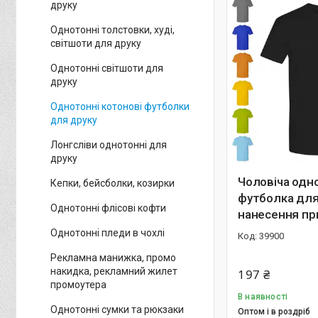
друку
Однотонні толстовки, худі,
світшоти для друку
Однотонні світшоти для
друку
Однотонні котонові футболки
для друку
Лонгсліви однотонні для
друку
Чоловіча одн
Кепки, бейсболки, козирки
футболка для 
Однотонні флісові кофти
нанесення пр
Однотонні пледи в чохлі
39900
Рекламна манижка, промо
накидка, рекламний жилет
197 ₴
промоутера
В наявності
Однотонні сумки та рюкзаки
Оптом і в роздріб