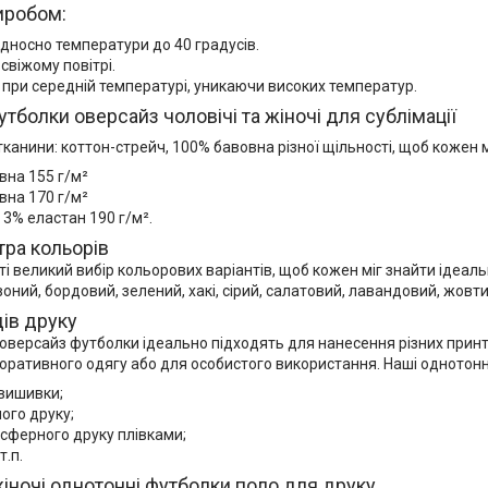
иробом:
дносно температури до 40 градусів.
свіжому повітрі.
при середній температурі, уникаючи високих температур.
тболки оверсайз чоловічі та жіночі для сублімації
канини: коттон-стрейч, 100% бавовна різної щільності, щоб кожен мі
вна 155 г/м²
вна 170 г/м²
 3% еластан 190 г/м².
тра кольорів
ті великий вибір кольорових варіантів, щоб кожен міг знайти ідеальни
оний, бордовий, зелений, хакі, сірий, салатовий, лавандовий, жовти
дів друку
оверсайз футболки ідеально підходять для нанесення різних принтів.
оративного одягу або для особистого використання. Наші однотон
вишивки;
ого друку;
сферного друку плівками;
т.п.
жіночі однотонні футболки поло для друку