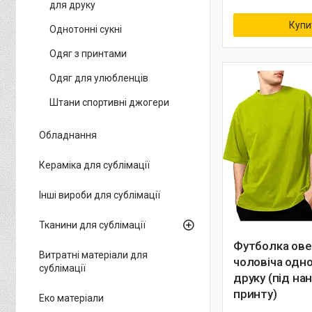
для друку
Купи
Однотонні сукні
Одяг з принтами
Одяг для улюбленців
Штани спортивні джогери
Обладнання
Кераміка для сублімації
Інші вироби для сублімації
Тканини для сублімації
Футболка ове
Витратні матеріали для
чоловіча одн
сублімації
друку (під на
принту)
Еко матеріали