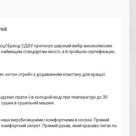
тей
ісці! Бренд СДВУ пропонує широкий вибір високоякісних
ть найвищим стандартам якості, а й пройшли сертифікацію,
нин: котон-стрейч з додаванням еластану для кращої
ємо прати її в холодній воді при температурі до 30
і сушки в сушильній машині.
ь наші вироби міцними і комфортними в носінні. Прямий
 комфортний силует. Прямий рукав, який красиво лягає по