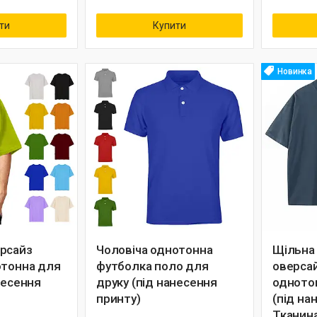
ти
Купити
Новинка
рсайз
Чоловіча однотонна
Щільна
отонна для
футболка поло для
оверсай
несення
друку (під нанесення
одното
принту)
(під на
Тканин