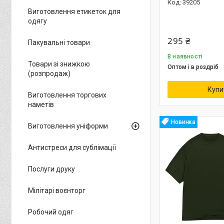
39205
Виготовлення етикеток для
одягу
295 ₴
Пакувальні товари
В наявності
Товари зі знижкою
Оптом і в роздріб
(розпродаж)
Купи
Виготовлення торгових
наметів
Новинка
Виготовлення уніформи
Антистреси для сублімації
Послуги друку
Мілітарі воєнторг
Робочий одяг