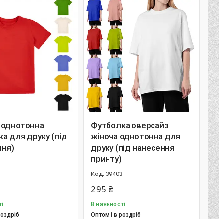
 однотонна
Футболка оверсайз
а для друку (під
жіноча однотонна для
ння)
друку (під нанесення
принту)
1
39403
295 ₴
ті
В наявності
роздріб
Оптом і в роздріб