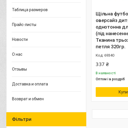
Таблица размеров
Щільна футб
оверсайз дит
Прайс-листы
однотонна дл
(під нанесенн
Новости
Тканина трьо
петля 320гр.
О нас
69340
337 ₴
Отзывы
В наявності
Оптом і в роздріб
Доставка и оплата
Купи
Возврат и обмен
Фільтри