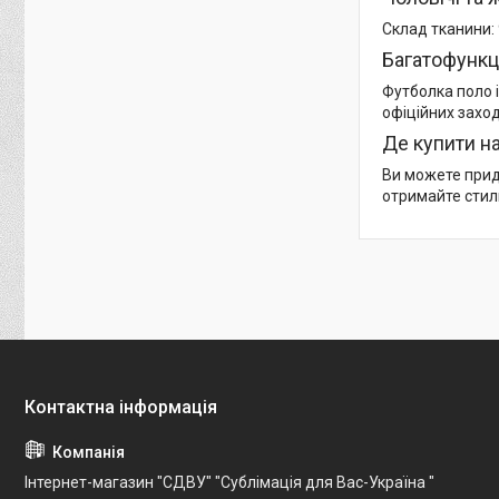
Склад тканини:
Багатофункц
Футболка поло і
офіційних заход
Де купити н
Ви можете прид
отримайте стил
Інтернет-магазин "СДВУ" "Сублімація для Вас-Україна "