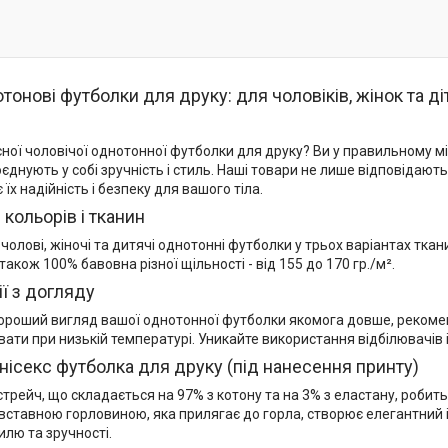
тонові футболки для друку: для чоловіків, жінок та ді
сної чоловічої однотонної футболки для друку? Ви у правильному м
оєднують у собі зручність і стиль. Наші товари не лише відповідаю
їх надійність і безпеку для вашого тіла.
 кольорів і тканин
олові, жіночі та дитячі однотонні футболки у трьох варіантах тка
 також 100% бавовна різної щільності - від 155 до 170 гр./м².
ї з догляду
ороший вигляд вашої однотонної футболки якомога довше, рекоменду
увати при низькій температурі. Уникайте використання відбілювачів 
нісекс футболка для друку (під нанесення принту)
трейч, що складається на 97% з котону та на 3% з еластану, робит
вставною горловиною, яка прилягає до горла, створює елегантний і
илю та зручності.