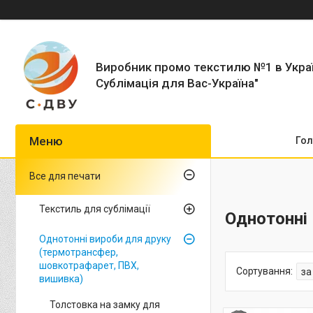
Виробник промо текстилю №1 в Укра
Сублімація для Вас-Україна"
Гол
Все для печати
Текстиль для сублімації
Однотонні 
Однотонні вироби для друку
(термотрансфер,
шовкотрафарет, ПВХ,
вишивка)
Толстовка на замку для