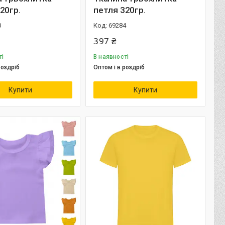
20гр.
петля 320гр.
0
69284
397 ₴
ті
В наявності
роздріб
Оптом і в роздріб
Купити
Купити