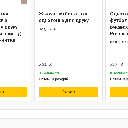
олка
Жіноча футболка-топ
Одното
яча
однотонна для друку
футбол
я друку
рукавах
67046
я принту)
Premium
хнитка
1814
280 ₴
224 ₴
В наявності
В наявнос
Оптом і в роздріб
Оптом і в 
ти
Купити