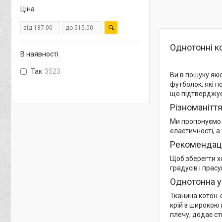
Ціна
Однотонні ко
В наявності
Так
3523
Ви в пошуку які
футболок, які п
що підтверджує 
Різноманіття
Ми пропонуємо ч
еластичності, а
Рекомендаці
Щоб зберегти х
градусів і прас
Однотонна у
Тканина котон-с
крій з широкою 
плечу, додає ст