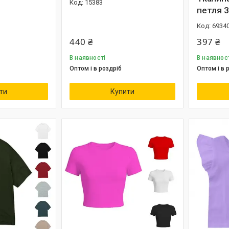
15383
петля 3
6934
440 ₴
397 ₴
В наявності
В наявнос
Оптом і в роздріб
Оптом і в 
ти
Купити