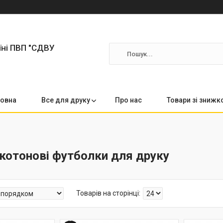
їні ПВП "СДВУ
овна
Все для друку
Про нас
Товари зі зниж
котонові футболки для друку