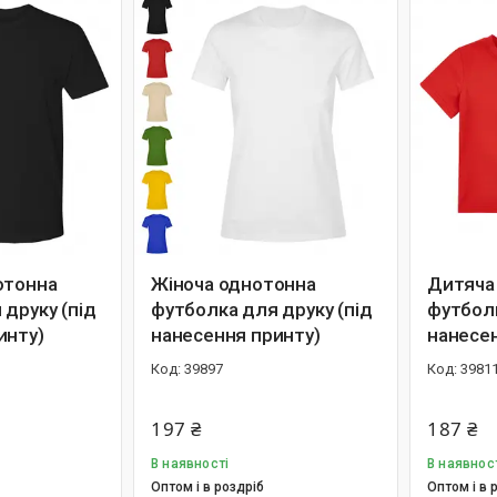
отонна
Жіноча однотонна
Дитяча
друку (під
футболка для друку (під
футболк
инту)
нанесення принту)
нанесе
39897
3981
197 ₴
187 ₴
В наявності
В наявнос
Оптом і в роздріб
Оптом і в 