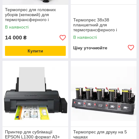
Термопрес для головних
уборів (кепковий) для
термотрансферного і
Термопрес 38х38
сублімаційного друку
планшетний для
В наявності
термотрансферного і
сублімаційного друку
14 000
В наявності
₴
Ціну уточнюйте
Купити
Принтер для сублімації
Термопрес для друку на 5
EPSON L1300 формат А3+
чашках