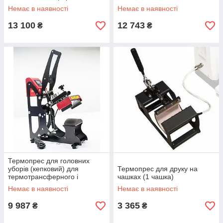
Немає в наявності
Немає в наявності
13 100
12 743
₴
₴
Термопрес для головних
уборів (кепковий) для
Термопрес для друку на
термотрансферного і
чашках (1 чашка)
сублімаційного друку 2 в 1
Немає в наявності
Немає в наявності
напівавтомат
9 987
3 365
₴
₴