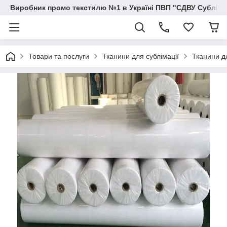
Виробник промо текстилю №1 в Україні ПВП "СДВУ Сублімац
Товари та послуги
Тканини для сублімації
Тканини дл