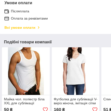
Умови оплати
Післяплата
Оплата за реквізитами
Всі умови оплати
Подібні товари компанії
Майка чол. поліестр біла
Футболка для сублімації V-
Слин
XXL для сублімації
виріз жіноча, імітація сітки
50
160
51
₴
₴