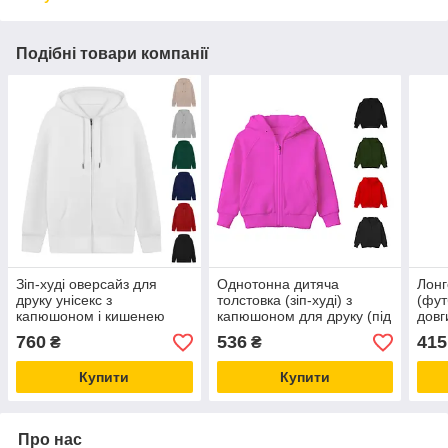
Подібні товари компанії
Зіп-худі оверсайз для
Однотонна дитяча
Лонг
друку унісекс з
толстовка (зіп-худі) з
(фут
капюшоном і кишенею
капюшоном для друку (під
довг
кенгуру Zip-худі
нанесення принту)
одно
760
536
415
₴
₴
Купити
Купити
Про нас