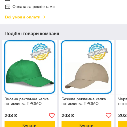
Оплата за реквізитами
Всі умови оплати
Подібні товари компанії
Зелена рекламна кепка
Бежева рекламна кепка
Черв
пятиклинка ПРОМО
пятиклинка ПРОМО
пят
203
203
203
₴
₴
Купити
Купити