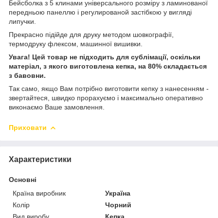
Бейсболка з 5 клинами універсального розміру з ламинованої
передньою панеллю і регулированой застібкою у вигляді
липучки.
Прекрасно підійде для друку методом шовкографії,
термодруку флексом, машинної вишивки.
Увага! Цей товар не підходить для сублімації, оскільки
матеріал, з якого виготовлена кепка, на 80% складається
з бавовни.
Так само, якщо Вам потрібно виготовити кепку з нанесенням -
звертайтеся, швидко прорахуємо і максимально оперативно
виконаємо Ваше замовлення.
Приховати
Характеристики
Основні
Країна виробник
Україна
Колір
Чорний
Вид виробу
Кепка