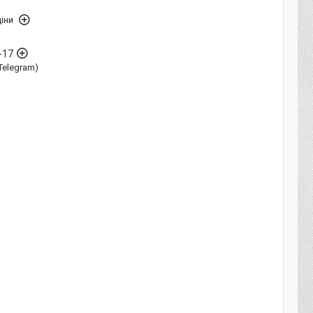
іни
-17
Telegram)