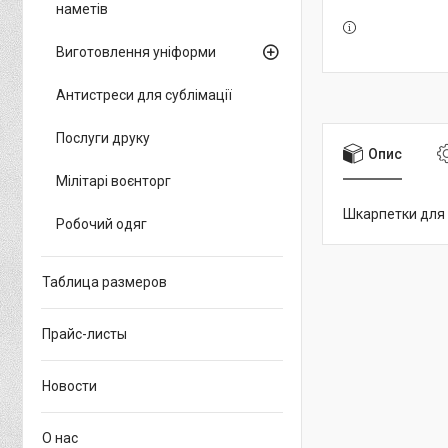
наметів
Виготовлення уніформи
Антистреси для сублімації
Послуги друку
Опис
Мілітарі воєнторг
Шкарпетки для с
Робочий одяг
Таблица размеров
Прайс-листы
Новости
О нас