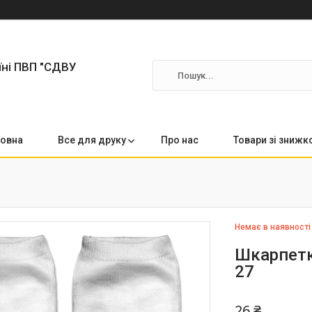
їні ПВП "СДВУ
овна
Все для друку
Про нас
Товари зі зниж
Немає в наявності
Шкарпетки
27
26 ₴