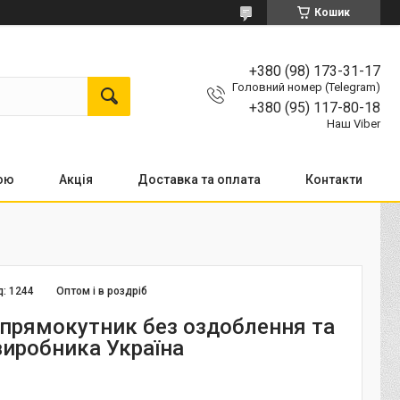
Кошик
+380 (98) 173-31-17
Головний номер (Telegram)
+380 (95) 117-80-18
Наш Viber
кою
Акція
Доставка та оплата
Контакти
д:
1244
Оптом і в роздріб
прямокутник без оздоблення та
виробника Україна