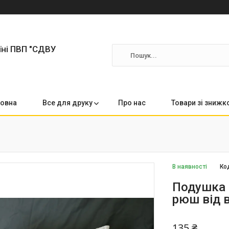
їні ПВП "СДВУ
овна
Все для друку
Про нас
Товари зі зниж
В наявності
Ко
Подушка 
рюш від 
135 ₴