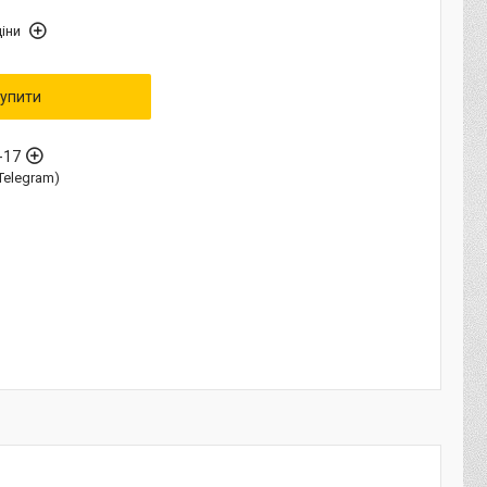
іни
упити
-17
Telegram)