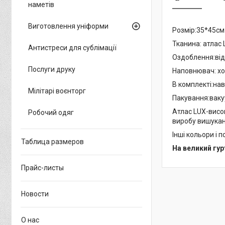
наметів
Виготовлення уніформи
Розмір:35*45см
Тканина: атлас 
Антистреси для сублімації
Оздоблення:від
Послуги друку
Наповнювач: х
В комплекті:на
Мілітарі воєнторг
Пакування:ваку
Атлас LUX-висо
Робочий одяг
виробу вишукан
Інші кольори і
Таблица размеров
На великий гур
Прайс-листы
Новости
О нас