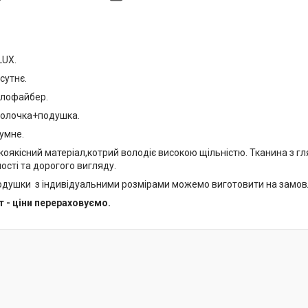
LUX.
сутнє.
олофайбер.
волочка+подушка.
умне.
коякісний матеріал,котрий володіє високою щільністю. Тканина з г
ості та дорогого вигляду.
 подушки з індивідуальними розмірами можемо виготовити на замов
т - ціни перераховуємо.