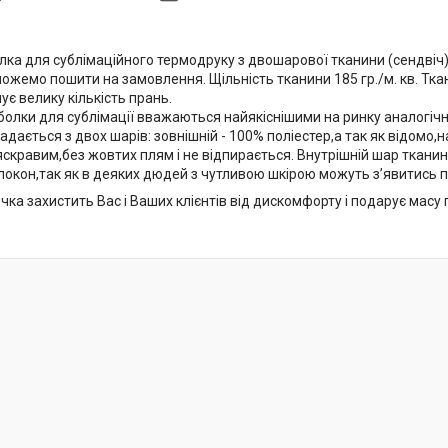
ка для сублімаційного термодруку з двошарової тканини (сендвіч). Ро
ожемо пошити на замовлення. Щільність тканини 185 гр./м. кв. Тка
є велику кількість прань.
лки для сублімації вважаються найякіснішими на ринку аналогічних
адається з двох шарів: зовнішній - 100% поліестер,а так як відомо,н
скравим,без жовтих плям і не відпирається. Внутрішній шар тканин
локон,так як в деяких дюдей з чутливою шкірою можуть з’явитись п
ка захистить Вас і Ваших клієнтів від дискомфорту і подарує масу