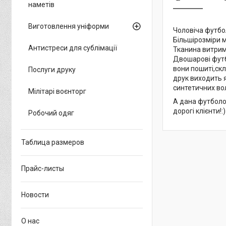
наметів
Виготовлення уніформи
Чоловіча футбол
Більшірозміри м
Антистреси для сублімації
Тканина витриму
Двошарові футбо
вони пошиті,скл
Послуги друку
друк виходить я
синтетичних во
Мілітарі воєнторг
А дана футболоч
дорогі клієнти!:)
Робочий одяг
Таблица размеров
Прайс-листы
Новости
О нас