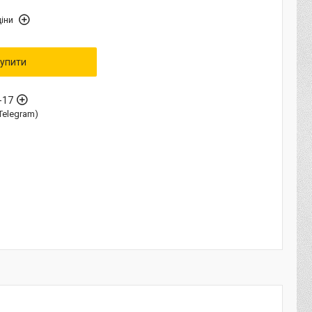
іни
упити
-17
Telegram)