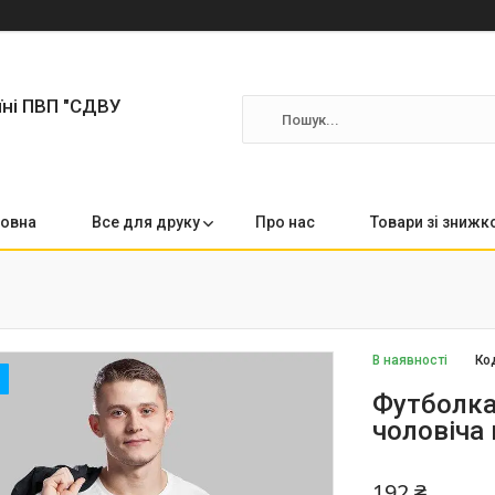
їні ПВП "СДВУ
овна
Все для друку
Про нас
Товари зі зниж
В наявності
Ко
Футболка
чоловіча 
192 ₴