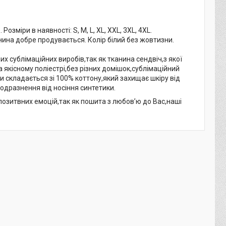
зміри в наявності: S, M, L, XL, XXL, 3XL, 4XL.
нина добре продувається. Колір білий без жовтизни.
 сублімаційних виробів,так як тканина сендвіч,з якої
а якісному поліестрі,без різних домішок,сублімаційний
и складається зі 100% коттону,який захищає шкіру від
одразнення від носіння синтетики.
 позитвних емоцій,так як пошита з любов’ю до Вас,наші