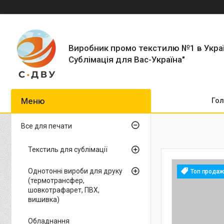
Виробник промо текстилю №1 в Укра
Сублімація для Вас-Україна"
Гол
Все для печати
Текстиль для сублімації
Однотонні вироби для друку
Топ продаж
(термотрансфер,
шовкотрафарет, ПВХ,
вишивка)
Обладнання