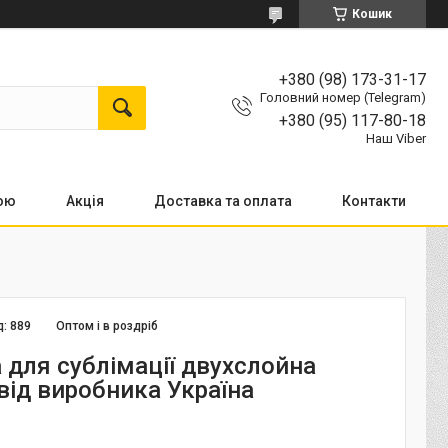
Кошик
+380 (98) 173-31-17
Головний номер (Telegram)
+380 (95) 117-80-18
Наш Viber
кою
Акція
Доставка та оплата
Контакти
д:
889
Оптом і в роздріб
 для сублімації двухслойна
від виробника Україна