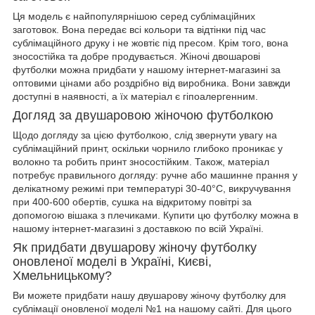
Ця модель є найпопулярнішою серед сублімаційних
заготовок. Вона передає всі кольори та відтінки під час
сублімаційного друку і не жовтіє під пресом. Крім того, вона
зносостійка та добре продувається. Жіночі двошарові
футболки можна придбати у нашому інтернет-магазині за
оптовими цінами або роздрібно від виробника. Вони завжди
доступні в наявності, а їх матеріал є гіпоалергенним.
Догляд за двушаровою жіночою футболкою
Щодо догляду за цією футболкою, слід звернути увагу на
сублімаційний принт, оскільки чорнило глибоко проникає у
волокно та робить принт зносостійким. Також, матеріал
потребує правильного догляду: ручне або машинне прання у
делікатному режимі при температурі 30-40°C, викручування
при 400-600 обертів, сушка на відкритому повітрі за
допомогою вішака з плечиками. Купити цю футболку можна в
нашому інтернет-магазині з доставкою по всій Україні.
Як придбати двушарову жіночу футболку
оновленої моделі в Україні, Києві,
Хмельницькому?
Ви можете придбати нашу двушарову жіночу футболку для
сублімації оновленої моделі №1 на нашому сайті. Для цього