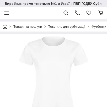
Виробник промо текстилю №1 в Україні ПВП "СДВУ Сублімац
Товари та послуги
Текстиль для сублімації
Футболки 