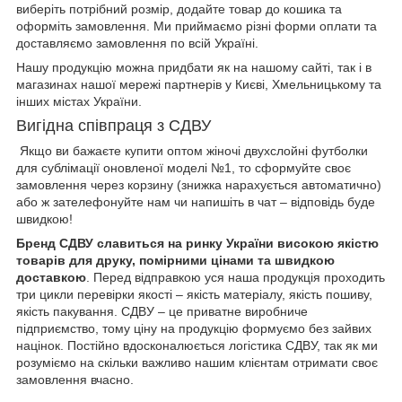
виберіть потрібний розмір, додайте товар до кошика та
оформіть замовлення. Ми приймаємо різні форми оплати та
доставляємо замовлення по всій Україні.
Нашу продукцію можна придбати як на нашому сайті, так і в
магазинах нашої мережі партнерів у Києві, Хмельницькому та
інших містах України.
Вигідна співпраця з СДВУ
Якщо ви бажаєте купити оптом жіночі двухслойні футболки
для сублімації оновленої моделі №1, то сформуйте своє
замовлення через корзину (знижка нарахується автоматично)
або ж зателефонуйте нам чи напишіть в чат – відповідь буде
швидкою!
Бренд СДВУ славиться на ринку України високою якістю
товарів для друку, помірними цінами та швидкою
доставкою
. Перед відправкою уся наша продукція проходить
три цикли перевірки якості – якість матеріалу, якість пошиву,
якість пакування. СДВУ – це приватне виробниче
підприємство, тому ціну на продукцію формуємо без зайвих
націнок. Постійно вдосконалюється логістика СДВУ, так як ми
розуміємо на скільки важливо нашим клієнтам отримати своє
замовлення вчасно.