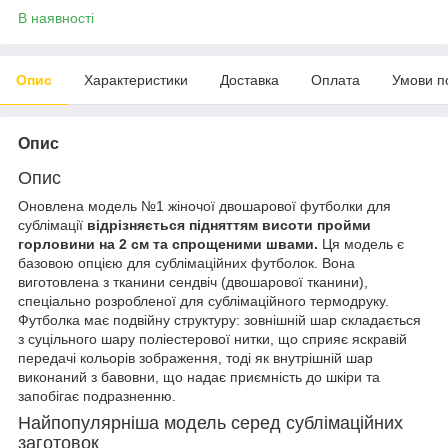
В наявності
Опис
Характеристики
Доставка
Оплата
Умови п
Опис
Опис
Оновлена модель №1 жіночої двошарової футболки для
сублімації
відрізняється підняттям висоти пройми
горловини на 2 см та спрощеними швами.
Ця модель є
базовою опцією для сублімаційних футболок. Вона
виготовлена з тканини сендвіч (двошарової тканини),
спеціально розробленої для сублімаційного термодруку.
Футболка має подвійну структуру: зовнішній шар складається
з суцільного шару поліестерової нитки, що сприяє яскравій
передачі кольорів зображення, тоді як внутрішній шар
виконаний з бавовни, що надає приємність до шкіри та
запобігає подразненню.
Найпопулярніша модель серед сублімаційних
заготовок