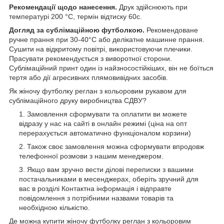
Рекомендації щодо нанесення.
Друк здійснюють при
температурі 200 °C, термін відтиску 60с.
Догляд за сублімаційною футболкою.
Рекомендоване
ручне прання при 30-40°C або делікатне машинне прання.
Сушити на відкритому повітрі, використовуючи плечики.
Прасувати рекомендується з виворотної сторони.
Сублімаційний принт один із найзносостійкіших, він не боїться
тертя або дії агресивних плямовивідних засобів.
Як жіночу футболку реглан з кольоровим рукавом для
сублімаційного друку виробництва СДВУ?
Замовлення сформувати та оплатити ви можете
відразу у нас на сайті в онлайн режимі (ціна на опт
перерахується автоматично функціоналом корзини)
Також своє замовлення можна сформувати впродовж
телефонної розмови з нашим менеджером.
Якщо вам зручно вести ділові переписки з вашими
постачальниками в месенджерах, оберіть зручний для
вас в розділі Контактна інформація і відправте
повідомлення з потрібними назвами товарів та
необхідною кількістю.
Де можна купити жіночу футболку реглан з кольоровим