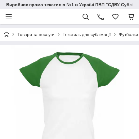
Виробник промо текстилю №1 в Україні ПВП "СДВУ Сублімац
Товари та послуги
Текстиль для сублімації
Футболки 