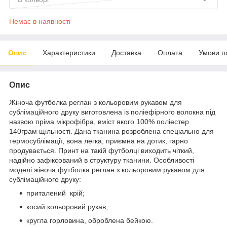
Немає в наявності
Опис
Характеристики
Доставка
Оплата
Умови п
Опис
Жіноча футболка реглан з кольоровим рукавом для
сублімаційного друку виготовлена із поліефірного волокна під
назвою пріма мікрофібра, вміст якого 100% поліестер
140грам щільності. Дана тканина розроблена спеціально для
термосублімації, вона легка, приємна на дотик, гарно
продувається. Принт на такій футболці виходить чіткий,
надійно зафіксований в структуру тканини. Особливості
моделі жіноча футболка реглан з кольоровим рукавом для
сублімаційного друку:
приталений крій;
косий кольоровий рукав;
кругла горловина, оброблена бейкою.