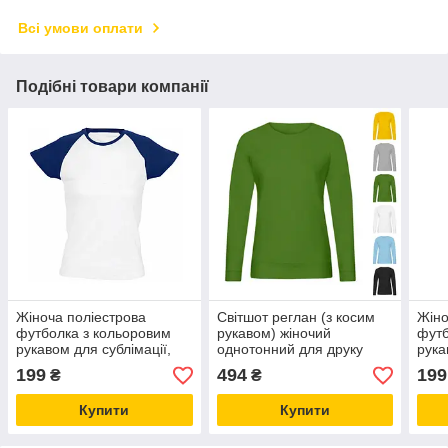
Всі умови оплати
Подібні товари компанії
Жіноча поліестрова
Світшот реглан (з косим
Жіно
футболка з кольоровим
рукавом) жіночий
футб
рукавом для сублімації,
однотонний для друку
рука
колір темно синій розмір S
колі
199
494
199
₴
₴
Купити
Купити