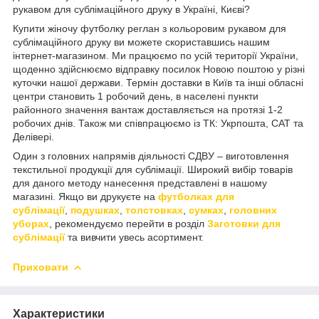
рукавом для сублімаційного друку в Україні, Києві?
Купити жіночу футболку реглан з кольоровим рукавом для
сублімаційного друку ви можете скориставшись нашим
інтернет-магазином. Ми працюємо по усій території України,
щоденно здійснюємо відправку посилок Новою поштою у різні
куточки нашої держави. Термін доставки в Київ та інші обласні
центри становить 1 робочий день, в населені пункти
районного значення вантаж доставляється на протязі 1-2
робочих днів. Також ми співпрацюємо із ТК: Укрпошта, САТ та
Делівері.
Один з головних напрямів діяльності СДВУ – виготовлення
текстильної продукції для сублімації. Широкий вибір товарів
для даного методу нанесення представлені в нашому
магазині. Якщо ви друкуєте на
футболках для
сублімації
,
подушках
,
толстовках
,
сумках
,
головних
уборах
, рекомендуємо перейти в розділ
Заготовки для
сублімації
та вивчити увесь асортимент.
Приховати
Характеристики