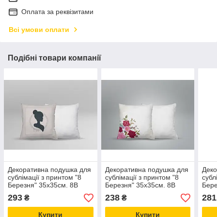
Оплата за реквізитами
Всі умови оплати
Подібні товари компанії
Декоративна подушка для
Декоративна подушка для
Деко
сублімації з принтом "8
сублімації з принтом "8
субл
Березня" 35х35см. 8В
Березня" 35х35см. 8В
Бере
5910
5949
596
293
238
281
₴
₴
Купити
Купити