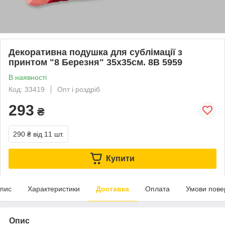
Декоративна подушка для сублімації з
принтом "8 Березня" 35х35см. 8В 5959
В наявності
Код: 33419
Опт і роздріб
293
₴
290 ₴
від 11 шт.
Купити
пис
Характеристики
Доставка
Оплата
Умови пове
Опис