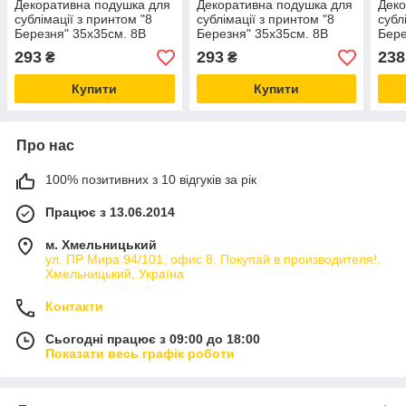
Декоративна подушка для
Декоративна подушка для
Деко
сублімації з принтом "8
сублімації з принтом "8
субл
Березня" 35х35см. 8В
Березня" 35х35см. 8В
Бере
5959
5910
594
293
293
238
₴
₴
Купити
Купити
Про нас
100% позитивних з 10 відгуків за рік
Працює з 13.06.2014
м. Хмельницький
ул. ПР Мира 94/101, офис 8. Покупай в производителя!,
Хмельницький, Україна
Контакти
Сьогодні працює з 09:00 до 18:00
Показати весь графік роботи