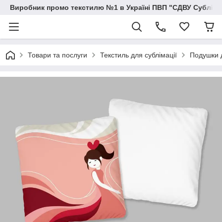
Виробник промо текстилю №1 в Україні ПВП "СДВУ Сублімац
Товари та послуги
Текстиль для сублімації
Подушки д