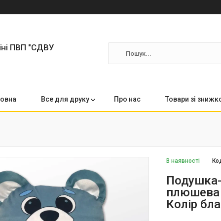
їні ПВП "СДВУ
овна
Все для друку
Про нас
Товари зі зниж
В наявності
Ко
Подушка-
плюшева з
Колір бл