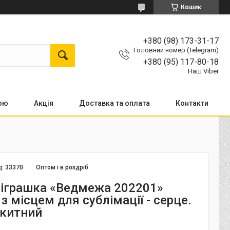
Кошик
+380 (98) 173-31-17
Головний номер (Telegram)
+380 (95) 117-80-18
Наш Viber
кою
Акція
Доставка та оплата
Контакти
д:
33370
Оптом і в роздріб
іграшка «Ведмежа 202201»
 місцем для сублімації - серце.
акитний