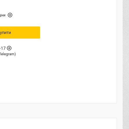
іни
упити
-17
Telegram)