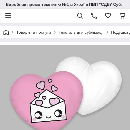
Виробник промо текстилю №1 в Україні ПВП "СДВУ Сублімац
Товари та послуги
Текстиль для сублімації
Подушки д