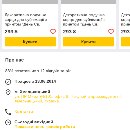
Декоративна подушка
Декоративна подушка
Деко
серце для сублімації з
серце для сублімації з
серц
принтом "День Св.
принтом "День Св.
прин
Валентина" SV22_43
Валентина" SV22_17
Вале
293
293
293
₴
₴
Купити
Купити
Про нас
83% позитивних з 12 відгуків за рік
Працює з 13.06.2014
м. Хмельницький
ул. ПР Мира 94/101, офис 8. Покупай в производителя!,
Хмельницький, Україна
Контакти
Сьогодні вихідний
Показати весь графік роботи