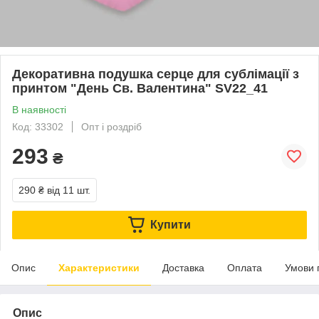
Декоративна подушка серце для сублімації з
принтом "День Св. Валентина" SV22_41
В наявності
Код: 33302
Опт і роздріб
293
₴
290 ₴
від 11 шт.
Купити
Опис
Характеристики
Доставка
Оплата
Умови 
Опис