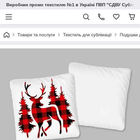
Виробник промо текстилю №1 в Україні ПВП "СДВУ Сублімац
Товари та послуги
Текстиль для сублімації
Подушки д