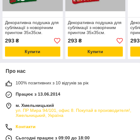
Декоративна подушка для
Декоративна подушка для
Деко
сублімації з новорічним
сублімації з новорічним
субл
принтом 35х35см.
принтом 35х35см.
прин
NP21_18
NP21_25
293
293
293
₴
₴
Купити
Купити
Про нас
100% позитивних з 10 відгуків за рік
Працює з 13.06.2014
м. Хмельницький
ул. ПР Мира 94/101, офис 8. Покупай в производителя!,
Хмельницький, Україна
Контакти
Сьогодні працює з 09:00 до 18:00