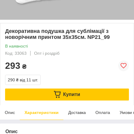
Декоративна подушка для сублімації з
новорічним принтом 35х35см. NP21_99
В наявності
Код: 33063
Опт і роздріб
293
₴
290 ₴
від 11 шт.
Купити
Опис
Характеристики
Доставка
Оплата
Умови 
Опис