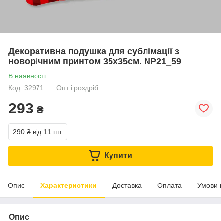
Декоративна подушка для сублімації з
новорічним принтом 35х35см. NP21_59
В наявності
Код: 32971
Опт і роздріб
293
₴
290 ₴
від 11 шт.
Купити
Опис
Характеристики
Доставка
Оплата
Умови 
Опис