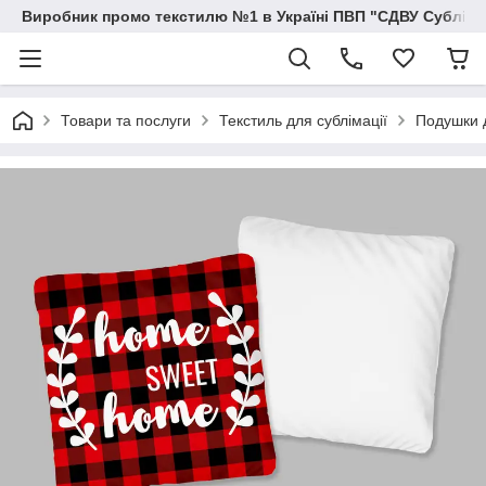
Виробник промо текстилю №1 в Україні ПВП "СДВУ Сублімац
Товари та послуги
Текстиль для сублімації
Подушки д