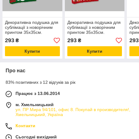
Декоративна подушка для
Декоративна подушка для
Деко
сублімації з новорічним
сублімації з новорічним
субл
принтом 35х35см.
принтом 35х35см.
прин
NP21_18
NP21_25
293
293
293
₴
₴
Купити
Купити
Про нас
83% позитивних з 12 відгуків за рік
Працює з 13.06.2014
м. Хмельницький
ул. ПР Мира 94/101, офис 8. Покупай в производителя!,
Хмельницький, Україна
Контакти
Сьогодні вихідний