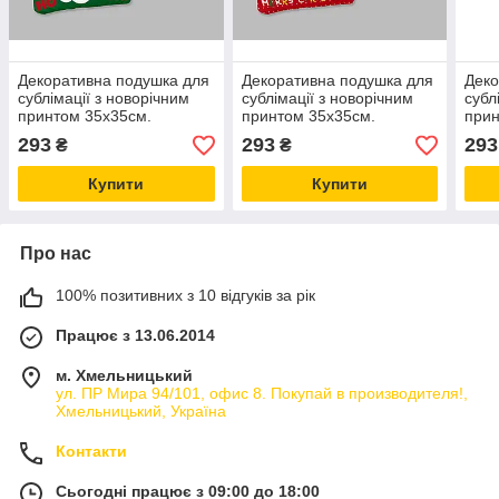
Декоративна подушка для
Декоративна подушка для
Деко
сублімації з новорічним
сублімації з новорічним
субл
принтом 35х35см.
принтом 35х35см.
прин
NP21_18
NP21_25
293
293
293
₴
₴
Купити
Купити
Про нас
100% позитивних з 10 відгуків за рік
Працює з 13.06.2014
м. Хмельницький
ул. ПР Мира 94/101, офис 8. Покупай в производителя!,
Хмельницький, Україна
Контакти
Сьогодні працює з 09:00 до 18:00