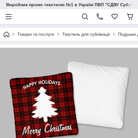
Виробник промо текстилю №1 в Україні ПВП "СДВУ Сублімац
Товари та послуги
Текстиль для сублімації
Подушки д