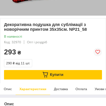
Декоративна подушка для сублімації з
новорічним принтом 35х35см. NP21_58
В наявності
Код: 32970
Опт і роздріб
293
₴
290 ₴
від 11 шт.
Купити
Опис
Характеристики
Доставка
Оплата
Умови 
Опис