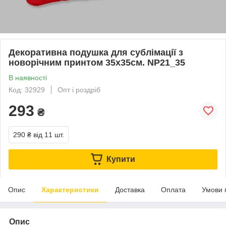
Декоративна подушка для сублімації з
новорічним принтом 35х35см. NP21_35
В наявності
Код: 32929
Опт і роздріб
293
₴
290 ₴
від 11 шт.
Купити
Опис
Характеристики
Доставка
Оплата
Умови 
Опис