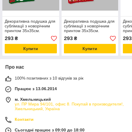
Декоративна подушка для
Декоративна подушка для
Деко
сублімації з новорічним
сублімації з новорічним
субл
принтом 35х35см.
принтом 35х35см.
прин
NP21_18
NP21_25
293
293
293
₴
₴
Купити
Купити
Про нас
100% позитивних з 10 відгуків за рік
Працює з 13.06.2014
м. Хмельницький
ул. ПР Мира 94/101, офис 8. Покупай в производителя!,
Хмельницький, Україна
Контакти
Сьогодні працює з 09:00 до 18:00