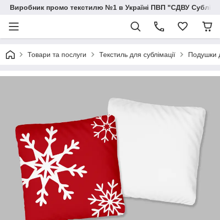
Виробник промо текстилю №1 в Україні ПВП "СДВУ Сублімац
Товари та послуги
Текстиль для сублімації
Подушки д