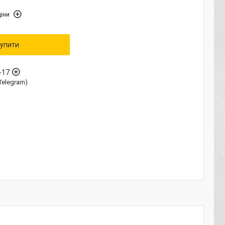
іни
упити
-17
Telegram)