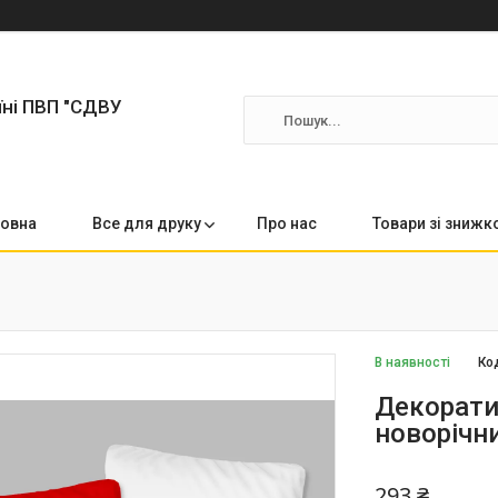
їні ПВП "СДВУ
овна
Все для друку
Про нас
Товари зі зниж
В наявності
Ко
Декорати
новорічн
293 ₴