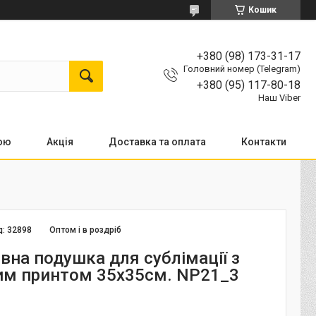
Кошик
+380 (98) 173-31-17
Головний номер (Telegram)
+380 (95) 117-80-18
Наш Viber
кою
Акція
Доставка та оплата
Контакти
д:
32898
Оптом і в роздріб
вна подушка для сублімації з
им принтом 35х35см. NP21_3