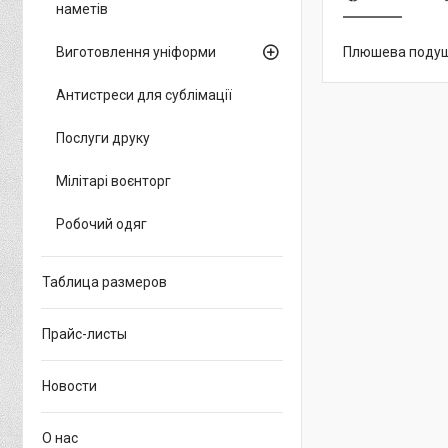
наметів
Виготовлення уніформи
Плюшева подушка
Антистреси для сублімації
Послуги друку
Мілітарі воєнторг
Робочий одяг
Таблица размеров
Прайс-листы
Новости
О нас