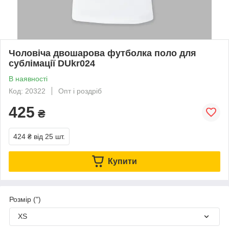
Чоловіча двошарова футболка поло для
сублімації DUkr024
В наявності
Код: 20322
Опт і роздріб
425
₴
424 ₴
від 25 шт.
Купити
Розмір (")
XS