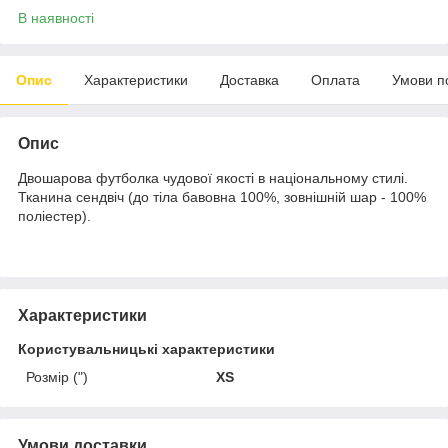
В наявності
Опис
Характеристики
Доставка
Оплата
Умови п
Опис
Двошарова футболка чудової якості в національному стилі.
Тканина сендвіч (до тіла бавовна 100%, зовнішній шар - 100%
поліестер).
Характеристики
Користувальницькі характеристики
Розмір (")
XS
Умови доставки