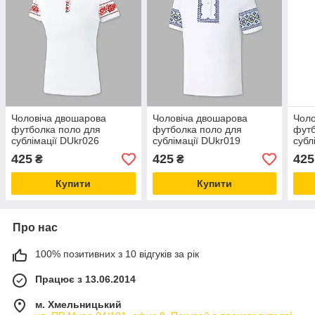
Чоловіча двошарова
Чоловіча двошарова
Чоло
футболка поло для
футболка поло для
футб
сублімації DUkr026
сублімації DUkr019
субл
425
425
425
₴
₴
Купити
Купити
Про нас
100% позитивних з 10 відгуків за рік
Працює з 13.06.2014
м. Хмельницький