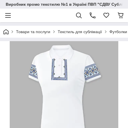
Виробник промо текстилю №1 в Україні ПВП "СДВУ Сублімац
Товари та послуги
Текстиль для сублімації
Футболки 