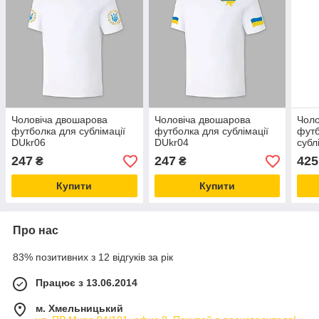
Чоловіча двошарова
Чоловіча двошарова
Чоло
футболка для сублімації
футболка для сублімації
футб
DUkr06
DUkr04
субл
247
247
425
₴
₴
Купити
Купити
Про нас
83% позитивних з 12 відгуків за рік
Працює з 13.06.2014
м. Хмельницький