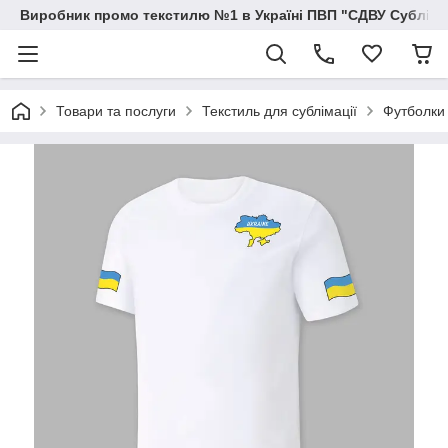
Виробник промо текстилю №1 в Україні ПВП "СДВУ Сублімац
Товари та послуги
Текстиль для сублімації
Футболки 