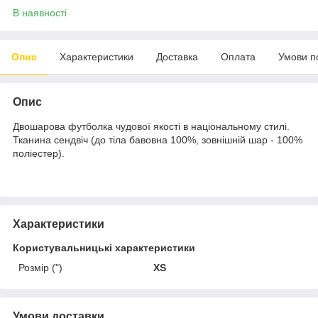
В наявності
Опис
Характеристики
Доставка
Оплата
Умови п
Опис
Двошарова футболка чудової якості в національному стилі.
Тканина сендвіч (до тіла бавовна 100%, зовнішній шар - 100%
поліестер).
Характеристики
Користувальницькі характеристики
Розмір (")
XS
Умови доставки