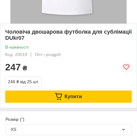
Чоловіча двошарова футболка для сублімації
DUkr07
В наявності
Код: 20019
Опт і роздріб
247
₴
246 ₴
від 25 шт.
Купити
Розмір (")
XS