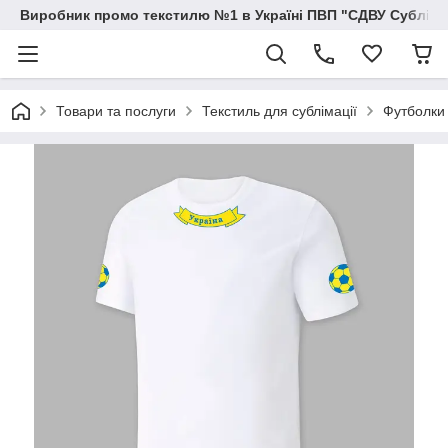
Виробник промо текстилю №1 в Україні ПВП "СДВУ Сублімац
Товари та послуги
Текстиль для сублімації
Футболки 