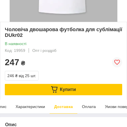
Чоловіча двошарова футболка для сублімації
DUkr02
В наявності
Код: 19959
Опт і роздріб
247
₴
246 ₴
від 25 шт.
Купити
пис
Характеристики
Доставка
Оплата
Умови пове
Опис