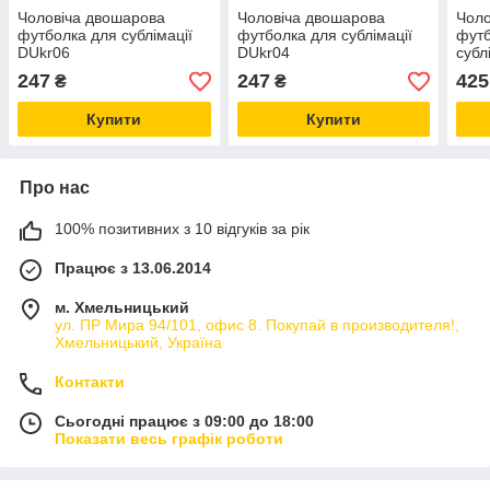
Чоловіча двошарова
Чоловіча двошарова
Чоло
футболка для сублімації
футболка для сублімації
футб
DUkr06
DUkr04
субл
247
247
425
₴
₴
Купити
Купити
Про нас
100% позитивних з 10 відгуків за рік
Працює з 13.06.2014
м. Хмельницький
ул. ПР Мира 94/101, офис 8. Покупай в производителя!,
Хмельницький, Україна
Контакти
Сьогодні працює з 09:00 до 18:00
Показати весь графік роботи