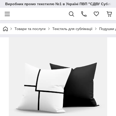
Виробник промо текстилю №1 в Україні ПВП "СДВУ Сублімац
Товари та послуги
Текстиль для сублімації
Подушки д