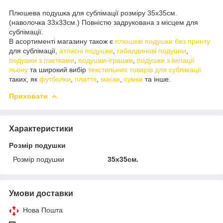
Плюшева подушка для сублімації розміру 35х35см.
(наволочка 33х33см.) Повністю задрукована з місцем для
сублімації.
В асортименті магазину також є
плюшеві подушки без принту
для сублімації,
атласні подушки
,
габардинові подушки
,
подушки з паєтками
,
подушки-іграшки
,
подушки з імітації
льону
та широкий вибір
текстильних товарів для сублімації
таких, як
футболки
,
плаття
,
маски
,
сумки
та інше.
Приховати
Характеристики
Розмір подушки
Розмір подушки
35х35см.
Умови доставки
Нова Пошта