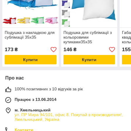
Подушка з накладкою для
Подушка для сублімації з
Габа
сублімації 35х35
кольоровими
квад
кутиками35х35
кол
сто
173
146
155
₴
₴
Купити
Купити
Про нас
100% позитивних з 10 відгуків за рік
Працює з 13.06.2014
м. Хмельницький
ул. ПР Мира 94/101, офис 8. Покупай в производителя!,
Хмельницький, Україна
Контакти