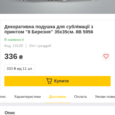
Декоративна подушка для сублімації з
принтом "8 Березня" 35х35см. 8В 5956
В наявності
Код: 13129
Опт і роздріб
336
₴
333 ₴
від 11 шт.
Купити
пис
Характеристики
Доставка
Оплата
Умови пове
Опис