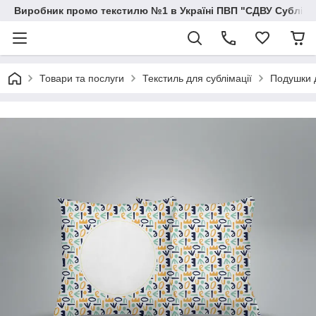
Виробник промо текстилю №1 в Україні ПВП "СДВУ Сублімац
Товари та послуги
Текстиль для сублімації
Подушки д