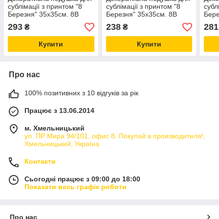
сублімації з принтом "8
сублімації з принтом "8
субл
Березня" 35х35см. 8В
Березня" 35х35см. 8В
Бере
5910
5949
596
293
238
281
₴
₴
Купити
Купити
Про нас
100% позитивних з 10 відгуків за рік
Працює з 13.06.2014
м. Хмельницький
ул. ПР Мира 94/101, офис 8. Покупай в производителя!,
Хмельницький, Україна
Контакти
Сьогодні працює з 09:00 до 18:00
Показати весь графік роботи
Про нас