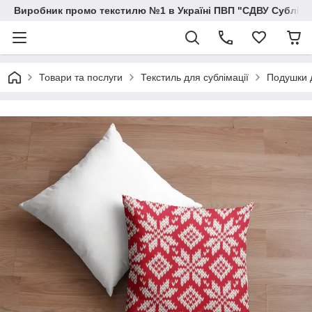
Виробник промо текстилю №1 в Україні ПВП "СДВУ Сублімац
Товари та послуги
Текстиль для сублімації
Подушки д