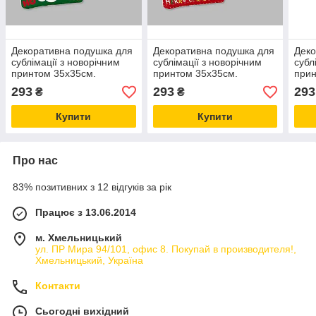
Декоративна подушка для
Декоративна подушка для
Деко
сублімації з новорічним
сублімації з новорічним
субл
принтом 35х35см.
принтом 35х35см.
прин
NP21_18
NP21_25
293
293
293
₴
₴
Купити
Купити
Про нас
83% позитивних з 12 відгуків за рік
Працює з 13.06.2014
м. Хмельницький
ул. ПР Мира 94/101, офис 8. Покупай в производителя!,
Хмельницький, Україна
Контакти
Сьогодні вихідний