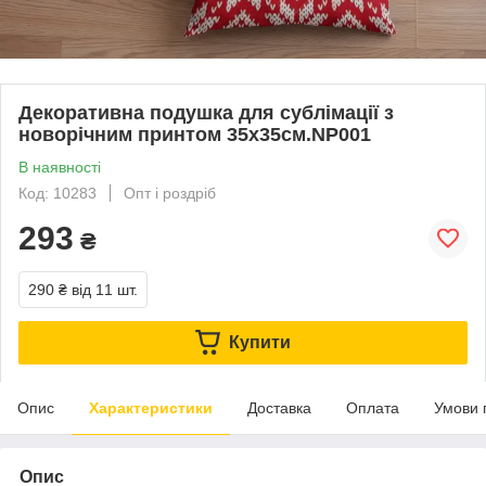
Декоративна подушка для сублімації з
новорічним принтом 35х35см.NP001
В наявності
Код: 10283
Опт і роздріб
293
₴
290 ₴
від 11 шт.
Купити
Опис
Характеристики
Доставка
Оплата
Умови 
Опис