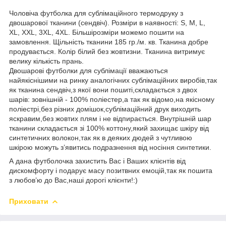
Чоловіча футболка для сублімаційного термодруку з
двошарової тканини (сендвіч). Розміри в наявності: S, M, L,
XL, XXL, 3XL, 4XL. Більшірозміри можемо пошити на
замовлення. Щільність тканини 185 гр./м. кв. Тканина добре
продувається. Колір білий без жовтизни. Тканина витримує
велику кількість прань.
Двошарові футболки для сублімації вважаються
найякіснішими на ринку аналогічних сублімаційних виробів,так
як тканина сендвіч,з якої вони пошиті,складається з двох
шарів: зовнішній - 100% поліестер,а так як відомо,на якісному
поліестрі,без різних домішок,сублімаційний друк виходить
яскравим,без жовтих плям і не відпирається. Внутрішній шар
тканини складається зі 100% коттону,який захищає шкіру від
синтетичних волокон,так як в деяких дюдей з чутливою
шкірою можуть з’явитись подразнення від носіння синтетики.
А дана футболочка захистить Вас і Ваших клієнтів від
дискомфорту і подарує масу позитвних емоцій,так як пошита
з любов’ю до Вас,наші дорогі клієнти!:)
Приховати