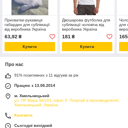
Прихватки-рукавиця
Двошарова футболка для
Чоло
габардин для сублімації
сублімації чоловіча від
для 
від виробника Україна
виробника Україна
виро
63,92
181
165
₴
₴
Купити
Купити
Про нас
91% позитивних з 11 відгуків за рік
Працює з 13.06.2014
м. Хмельницький
ул. ПР Мира 94/101, офис 8. Покупай в производителя!,
Хмельницький, Україна
Контакти
Сьогодні вихідний