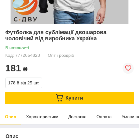
Футболка для сублімації двошарова
чоловічий від виробника Україна
В наявності
Код: 7772654823
Опт і роздріб
181
₴
178 ₴
від 25 шт.
Купити
Опис
Характеристики
Доставка
Оплата
Умови п
Опис