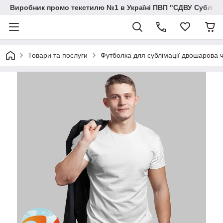
Виробник промо текстилю №1 в Україні ПВП "СДВУ Сублімац
Товари та послуги
Футболка для сублімації двошарова ч