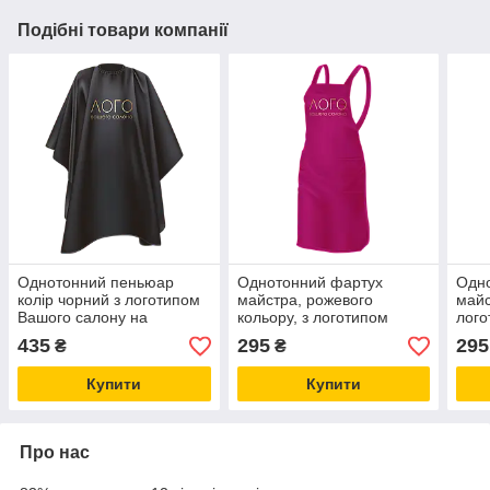
Подібні товари компанії
Однотонний пеньюар
Однотонний фартух
Одн
колір чорний з логотипом
майстра, рожевого
майс
Вашого салону на
кольору, з логотипом
лого
замовлення
Вашого салону
435
295
295
₴
₴
Купити
Купити
Про нас