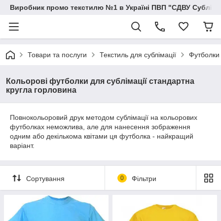
Виробник промо текстилю №1 в Україні ПВП "СДВУ Сублімац
Товари та послуги
Текстиль для сублімації
Футболки 
Кольорові футболки для сублімації стандартна
кругла горловина
Повнокольоровий друк методом сублімації на кольорових
футболках неможлива, але для нанесення зображення
одним або декількома квітами ця футболка - найкращий
варіант.
Сортування
0
Фільтри