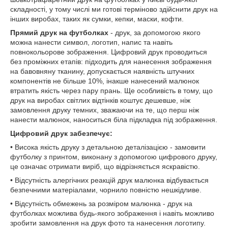
складності, у тому числі ми готові терміново здійснити друк на
інших виробах, таких як сумки, кепки, маски, кофти.
Прямий друк на футболках
- друк, за допомогою якого
можна нанести символ, логотип, напис та навіть
повнокольорове зображення. Цифровий друк проводиться
без проміжних етапів: підходить для нанесення зображення
на бавовняну тканину, допускається наявність штучних
компонентів не більше 10%, інакше нанесений малюнок
втратить якість через пару прань. Ще особливість в тому, що
друк на виробах світлих відтінків коштує дешевше, ніж
замовлення друку темних, зважаючи на те, що перш ніж
нанести малюнок, наноситься біла підкладка під зображення.
Цифровий друк забезпечує:
• Висока якість друку з детальною деталізацією - замовити
футболку з принтом, виконану з допомогою цифрового друку,
це означає отримати виріб, що відрізняється яскравістю.
• Відсутність алергічних реакцій друк малюнка відбувається
безпечними матеріалами, чорнило повністю нешкідливе.
• Відсутність обмежень за розміром малюнка - друк на
футболках можлива будь-якого зображення і навіть можливо
зробити замовлення на друк фото та нанесення логотипу.