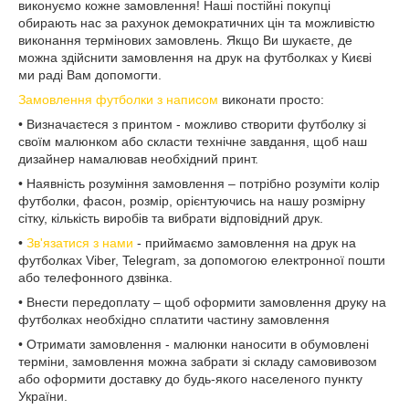
виконуємо кожне замовлення! Наші постійні покупці
обирають нас за рахунок демократичних цін та можливістю
виконання термінових замовлень. Якщо Ви шукаєте, де
можна здійснити замовлення на друк на футболках у Києві
ми раді Вам допомогти.
Замовлення футболки з написом
виконати просто:
• Визначаєтеся з принтом - можливо створити футболку зі
своїм малюнком або скласти технічне завдання, щоб наш
дизайнер намалював необхідний принт.
• Наявність розуміння замовлення – потрібно розуміти колір
футболки, фасон, розмір, орієнтуючись на нашу розмірну
сітку, кількість виробів та вибрати відповідний друк.
•
Зв'язатися з нами
- приймаємо замовлення на друк на
футболках Viber, Telegram, за допомогою електронної пошти
або телефонного дзвінка.
• Внести передоплату – щоб оформити замовлення друку на
футболках необхідно сплатити частину замовлення
• Отримати замовлення - малюнки наносити в обумовлені
терміни, замовлення можна забрати зі складу самовивозом
або оформити доставку до будь-якого населеного пункту
України.