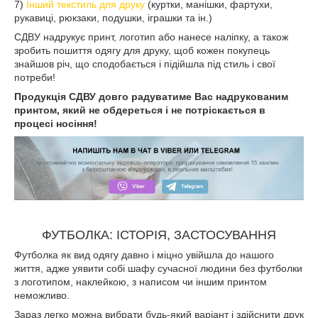
7)
Інший текстиль для друку
(куртки, манішки, фартухи,
рукавиці, рюкзаки, подушки, іграшки та ін.)
СДВУ надрукує принт, логотип або нанесе наліпку, а також
зробить пошиття одягу для друку, щоб кожен покупець
знайшов річ, що сподобається і підійшла під стиль і свої
потреби!
Продукція СДВУ довго радуватиме Вас надрукованим
принтом, який не обдереться і не потріскається в
процесі носіння!
ФУТБОЛКА: ІСТОРІЯ, ЗАСТОСУВАННЯ
Футболка як вид одягу давно і міцно увійшла до нашого
життя, адже уявити собі шафу сучасної людини без футболки
з логотипом, наклейкою, з написом чи іншим принтом
неможливо.
Зараз легко можна вибрати будь-який варіант і здійснити друк