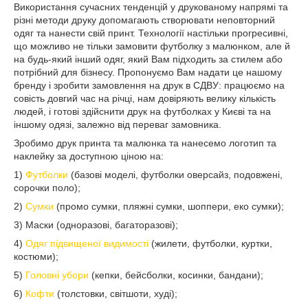
Використання сучасних тенденцій у друкованому напрямі та
різні методи друку допомагають створювати неповторний
одяг та нанести свій принт. Технології настільки прогресивні,
що можливо не тільки замовити футболку з малюнком, але й
на будь-який інший одяг, який Вам підходить за стилем або
потрібний для бізнесу. Пропонуємо Вам надати це нашому
бренду і зробити замовлення на друк в СДВУ: працюємо на
совість довгий час на річці, нам довіряють велику кількість
людей, і готові здійснити друк на футболках у Києві та на
іншому одязі, залежно від переваг замовника.
Зробимо друк принта та малюнка та нанесемо логотип та
наклейку за доступною ціною на:
1)
Футболки
(базові моделі, футболки оверсайз, подовжені,
сорочки поло);
2)
Сумки
(промо сумки, пляжні сумки, шоппери, еко сумки);
3) Маски (одноразові, багаторазові);
4)
Одяг підвищеної видимості
(жилети, футболки, куртки,
костюми);
5)
Головні убори
(кепки, бейсболки, косинки, бандани);
6)
Кофти
(толстовки, світшоти, худі);