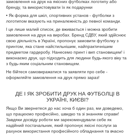
замовлення на друк на якісних футболках логотипу або
бренду, та використовувати їх як подарунки
• Як форма для шкіл, спортивних установ - футболки з
логотипом вказують на приналежність до певної команди.
І це лише малий список, де вживається і можна зробити
замовлення на друк на виробах. Бренд СДВУ, який здійснює
свою діяльність в Україні, пропонує замовити футболку з
принтом, яка стане найстильнішим, найпрактичнішим
предметом гардеробу. Нанесемо принт і вип становищем! і
виконаємо друк, що підходить для людини будь-якого віку та
з будь-яким соціальним становищем.
Не бійтеся самовиражатися та заявляти про себе -
оформляйте замовлення на друк прямо зараз!
ДЕ І ЯК ЗРОБИТИ ДРУК НА ФУТБОЛЦІ В
УКРАЇНІ, КИЄВІ?
Якщо Ви звернетеся до нас хоча б один раз, ми доведемо,
що працюємо професійно, швидко та зі знанням справи!
Завдяки досвіду роботи ми зарекомендували себе як
надійний постачальник, який пропонує якісні послуги за
рахунок використання професійного обладнання та вчасно