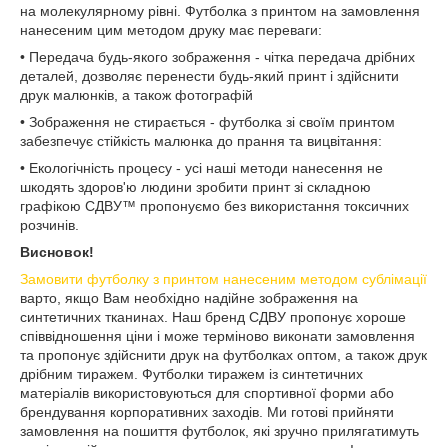
на молекулярному рівні. Футболка з принтом на замовлення
нанесеним цим методом друку має переваги:
• Передача будь-якого зображення - чітка передача дрібних
деталей, дозволяє перенести будь-який принт і здійснити
друк малюнків, а також фотографій
• Зображення не стирається - футболка зі своїм принтом
забезпечує стійкість малюнка до прання та вицвітання:
• Екологічність процесу - усі наші методи нанесення не
шкодять здоров'ю людини зробити принт зі складною
графікою СДВУ™ пропонуємо без використання токсичних
розчинів.
Висновок!
Замовити футболку з принтом нанесеним методом сублімації
варто, якщо Вам необхідно надійне зображення на
синтетичних тканинах. Наш бренд СДВУ пропонує хороше
співвідношення ціни і може терміново виконати замовлення
та пропонує здійснити друк на футболках оптом, а також друк
дрібним тиражем. Футболки тиражем із синтетичних
матеріалів використовуються для спортивної форми або
брендування корпоративних заходів. Ми готові прийняти
замовлення на пошиття футболок, які зручно прилягатимуть