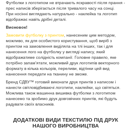
Футболки з логотипом не втрачають яскравості після прання -
прес написів зберігається після тривалого часу на сонці.
При носінні виглядають натурально - наклейка та логотип
відображає навіть дрібні деталі.
Висновок!
Замовити футболку з принтом
, нанесеним цим методом,
можливо, як для особистого користування, щоб виріб з
принтом на замовлення виділяла на тлі інших, так і для
нанесення лого на футболку у вигляді напису, який
відображатиме солідність компанії. Головне правило, яке
потрібно запам'ятати, можливий друк логотипів векторного
формату в кілька кольорів, переливи, відтінки цей вид
нанесення передати на тканину не зможе.
Бренд СДВУ™ готовий виконати друк принтів з написом і
нанести світловідбиваючі логотипи, наклейки, що світяться.
Можлива також машинна вишивка футболки з логотипом
нанесемо та зробимо друк довговічних принтів, які будуть
радувати своїх власників.
ДОДАТКОВІ ВИДИ ТЕКСТИЛЮ ПІД ДРУК
НАШОГО ВИРОБНИЦТВА