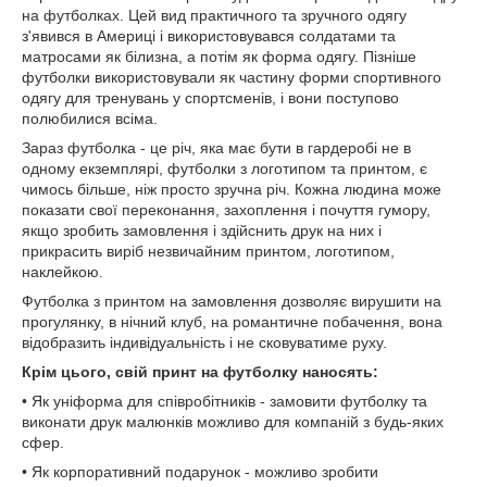
на футболках. Цей вид практичного та зручного одягу
з'явився в Америці і використовувався солдатами та
матросами як білизна, а потім як форма одягу. Пізніше
футболки використовували як частину форми спортивного
одягу для тренувань у спортсменів, і вони поступово
полюбилися всіма.
Зараз футболка - це річ, яка має бути в гардеробі не в
одному екземплярі, футболки з логотипом та принтом, є
чимось більше, ніж просто зручна річ. Кожна людина може
показати свої переконання, захоплення і почуття гумору,
якщо зробить замовлення і здійснить друк на них і
прикрасить виріб незвичайним принтом, логотипом,
наклейкою.
Футболка з принтом на замовлення дозволяє вирушити на
прогулянку, в нічний клуб, на романтичне побачення, вона
відобразить індивідуальність і не сковуватиме руху.
Крім цього, свій принт на футболку наносять:
• Як уніформа для співробітників - замовити футболку та
виконати друк малюнків можливо для компаній з будь-яких
сфер.
• Як корпоративний подарунок - можливо зробити