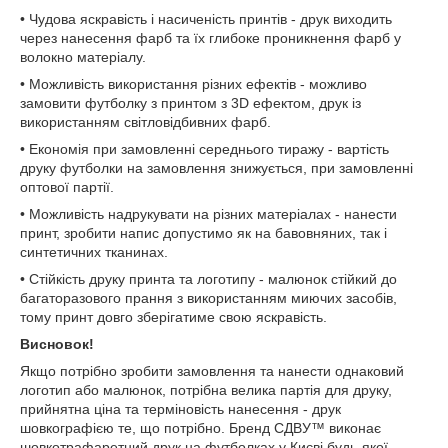
• Чудова яскравість і насиченість принтів - друк виходить
через нанесення фарб та їх глибоке проникнення фарб у
волокно матеріалу.
• Можливість використання різних ефектів - можливо
замовити футболку з принтом з 3D ефектом, друк із
використанням світловідбивних фарб.
• Економія при замовленні середнього тиражу - вартість
друку футболки на замовлення знижується, при замовленні
оптової партії.
• Можливість надрукувати на різних матеріалах - нанести
принт, зробити напис допустимо як на бавовняних, так і
синтетичних тканинах.
• Стійкість друку принта та логотипу - малюнок стійкий до
багаторазового прання з використанням миючих засобів,
тому принт довго зберігатиме свою яскравість.
Висновок!
Якщо потрібно зробити замовлення та нанести однаковий
логотип або малюнок, потрібна велика партія для друку,
прийнятна ціна та терміновість нанесення - друк
шовкографією те, що потрібно. Бренд СДВУ™ виконає
шовкотрафаретний друк на футболках у Києві будь-якої