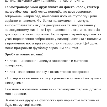
до тіла, здійснити друк та нанесення свого принта!
Термотрансферний друк плівками флекс, флок, гліттер
на футболках
- цей метод передбачає друк векторних
зображень, наприклад, нанесення лого на футболку і різні
варіанти з написом. Футболки на замовлення можуть
використовуватись як для декорування та використання у
повсякденному житті, так і для нанесення логотипів, написів
для корпоративних проектів. Термотрансферний друк має на
увазі перенесення зображення у вигляді наклейки з написом
з проміжного носія при використанні термопресу. Цей друк
може прикрасити футболку виразним принтом.
Зробити напис можна:
• Флекс - нанесення напису з глянсовою чи матовою
поверхнею,
• Флок - нанесення напису з оксамитовою поверхнею
• Гліттер – нанесення напису з різнокольоровими блискучими
складовими.
Текстиль з логотипом нанесений термотрансферним друком
має переваги:
Замовлення друку на футболках цим варіантом можливе на
будь-якому виді тканин.