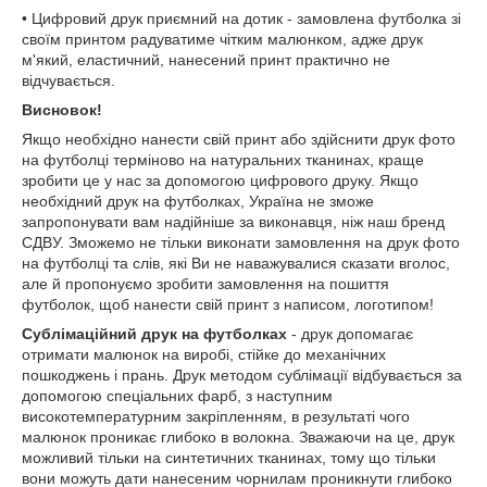
• Цифровий друк приємний на дотик - замовлена футболка зі
своїм принтом радуватиме чітким малюнком, адже друк
м'який, еластичний, нанесений принт практично не
відчувається.
Висновок!
Якщо необхідно нанести свій принт або здійснити друк фото
на футболці терміново на натуральних тканинах, краще
зробити це у нас за допомогою цифрового друку. Якщо
необхідний друк на футболках, Україна не зможе
запропонувати вам надійніше за виконавця, ніж наш бренд
СДВУ. Зможемо не тільки виконати замовлення на друк фото
на футболці та слів, які Ви не наважувалися сказати вголос,
але й пропонуємо зробити замовлення на пошиття
футболок, щоб нанести свій принт з написом, логотипом!
Сублімаційний друк на футболках
- друк допомагає
отримати малюнок на виробі, стійке до механічних
пошкоджень і прань. Друк методом сублімації відбувається за
допомогою спеціальних фарб, з наступним
високотемпературним закріпленням, в результаті чого
малюнок проникає глибоко в волокна. Зважаючи на це, друк
можливий тільки на синтетичних тканинах, тому що тільки
вони можуть дати нанесеним чорнилам проникнути глибоко