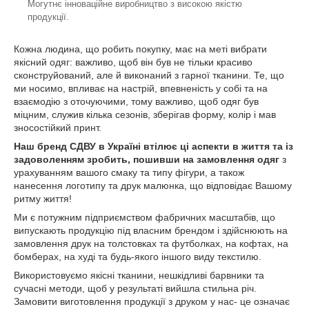
Могутнє інноваційне виробництво з високою якістю
продукції.
Кожна людина, що робить покупку, має на меті вибрати
якісний одяг: важливо, щоб він був не тільки красиво
сконструйований, але й виконаний з гарної тканини. Те, що
ми носимо, впливає на настрій, впевненість у собі та на
взаємодію з оточуючими, тому важливо, щоб одяг був
міцним, служив кілька сезонів, зберігав форму, колір і мав
зносостійкий принт.
Наш бренд СДВУ в Україні втілює ці аспекти в життя та із
задоволенням зробить, пошивши на замовлення одяг
з
урахуванням вашого смаку та типу фігури, а також
нанесення логотипу та друк малюнка, що відповідає Вашому
ритму життя!
Ми є потужним підприємством фабричних масштабів, що
випускають продукцію під власним брендом і здійснюють на
замовлення друк на толстовках та футболках, на кофтах, на
бомберах, на худі та будь-якого іншого виду текстилю.
Використовуємо якісні тканини, нешкідливі барвники та
сучасні методи, щоб у результаті вийшла стильна річ.
Замовити виготовлення продукції з друком у нас- це означає