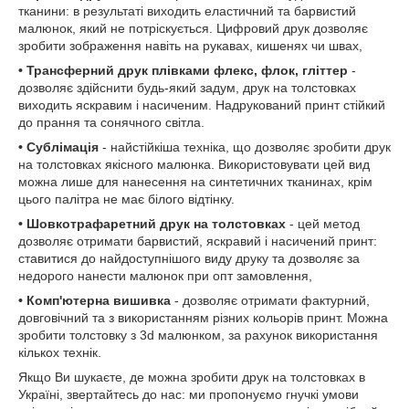
тканини: в результаті виходить еластичний та барвистий
малюнок, який не потріскується. Цифровий друк дозволяє
зробити зображення навіть на рукавах, кишенях чи швах,
• Трансферний друк плівками флекс, флок, гліттер
-
дозволяє здійснити будь-який задум, друк на толстовках
виходить яскравим і насиченим. Надрукований принт стійкий
до прання та сонячного світла.
• Сублімація
- найстійкіша техніка, що дозволяє зробити друк
на толстовках якісного малюнка. Використовувати цей вид
можна лише для нанесення на синтетичних тканинах, крім
цього палітра не має білого відтінку.
• Шовкотрафаретний друк на толстовках
- цей метод
дозволяє отримати барвистий, яскравий і насичений принт:
ставитися до найдоступнішого виду друку та дозволяє за
недорого нанести малюнок при опт замовлення,
• Комп'ютерна вишивка
- дозволяє отримати фактурний,
довговічний та з використанням різних кольорів принт. Можна
зробити толстовку з 3d малюнком, за рахунок використання
кількох технік.
Якщо Ви шукаєте, де можна зробити друк на толстовках в
Україні, звертайтесь до нас: ми пропонуємо гнучкі умови