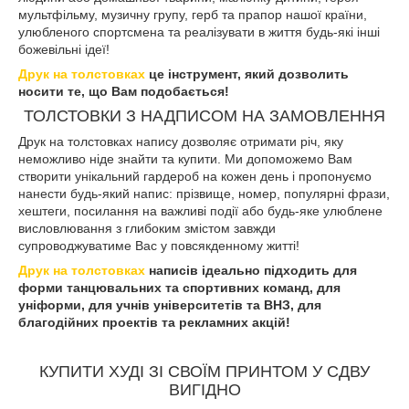
мультфільму, музичну групу, герб та прапор нашої країни,
улюбленого спортсмена та реалізувати в життя будь-які інші
божевільні ідеї!
Друк на толстовках
це інструмент, який дозволить
носити те, що Вам подобається!
ТОЛСТОВКИ З НАДПИСОМ НА ЗАМОВЛЕННЯ
Друк на толстовках напису дозволяє отримати річ, яку
неможливо ніде знайти та купити. Ми допоможемо Вам
створити унікальний гардероб на кожен день і пропонуємо
нанести будь-який напис: прізвище, номер, популярні фрази,
хештеги, посилання на важливі події або будь-яке улюблене
висловлювання з глибоким змістом завжди
супроводжуватиме Вас у повсякденному житті!
Друк на толстовках
написів ідеально підходить для
форми танцювальних та спортивних команд, для
уніформи, для учнів університетів та ВНЗ, для
благодійних проектів та рекламних акцій!
КУПИТИ ХУДІ ЗІ СВОЇМ ПРИНТОМ У СДВУ
ВИГІДНО