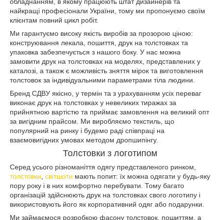
обладнанням, в якому працюють штат дизайнерів та
найкращі професіонали України, тому ми пропонуємо своїм
клієнтам повний цикл робіт.
Ми гарантуємо високу якість виробів за прозорою ціною:
конструювання лекала, пошиття, друк на толстовках та
упаковка забезпечується з нашого боку. У нас можна
замовити друк на толстовках на моделях, представлених у
каталозі, а також є можливість зняття мірок та виготовлення
толстовок за індивідуальними параметрами тіла людини.
Бренд СДВУ якісно, у термін та з урахуванням усіх переваг
виконає друк на толстовках у невеликих тиражах за
прийнятною вартістю та приймає замовлення на великий опт
за вигідним прайсом. Ми виробляємо текстиль, що
популярний на ринку і будемо раді співпраці на
взаємовигідних умовах методом дропшипінгу.
Толстовки з логотипом
Серед усього різноманіття одягу представленого ринком,
толстовки
,
світшоти
мають попит: їх можна одягати у будь-яку
пору року і в них комфортно перебувати. Тому багато
організацій здійснюють друк на толстовках свого логотипу і
використовують його як корпоративний одяг або подарунки.
Ми займаємося розробкою фасону толстовок, пошиттям, а