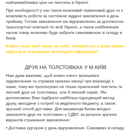
найпривабливіші ціни на текстиль в Україні.
При необхідності у нас також можливий терміновий друк та є
можливість роботи за системою віддачі замовлення в день
прийому. Готове замовлення ми відправляємо за допомогою
транспортної компанії по всій Україні, а також найближчим
часом товар можливо буде забрати самовивозом зі складу в
Києві.
Кофта твоєї мрії чекає на тебе:
зв'язуйтесь з нами прямо
зараз для отримання необхідної інформації!
ДРУК НА ТОЛСТОВКАХ У М.КИЇВ
Нам дуже важливо, щоб кожен клієнт залишився
задоволеним та отримав приємні емоції при взаємодії з
нами, тому ми пропонуємо не тільки практичний текстиль та
якісний друк на толстовках, але й якісний сервіс. Ми
допоможемо Вам підібрати найбільш підходящий метод
друку, виходячи з потреб та виділеного бюджету, а також
зручний спосіб доставки. Для мешканців Києва вигідно
замовляти друк на толстовках у СДВУ, за рахунок зручних
варіантів отримання замовлення:
• Доставка кур'єром у день відправлення; Самовивіз зі складу