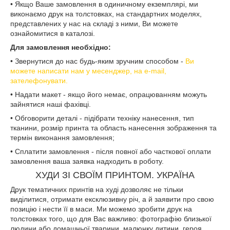
• Якщо Ваше замовлення в одиничному екземплярі, ми
виконаємо друк на толстовках, на стандартних моделях,
представлених у нас на складі з ними, Ви можете
ознайомитися в каталозі.
Для замовлення необхідно:
• Звернутися до нас будь-яким зручним способом -
Ви
можете написати нам у месенджер, на e-mail,
зателефонувати.
• Надати макет - якщо його немає, опрацюванням можуть
зайнятися наші фахівці.
• Обговорити деталі - підібрати техніку нанесення, тип
тканини, розмір принта та область нанесення зображення та
термін виконання замовлення;
• Сплатити замовлення - після повної або часткової оплати
замовлення ваша заявка надходить в роботу.
ХУДИ ЗІ СВОЇМ ПРИНТОМ. УКРАЇНА
Друк тематичних принтів на худі дозволяє не тільки
виділитися, отримати ексклюзивну річ, а й заявити про свою
позицію і нести її в маси. Ми можемо зробити друк на
толстовках того, що для Вас важливо: фотографію близької
людини або домашньої тварини, малюнку дитини, героя