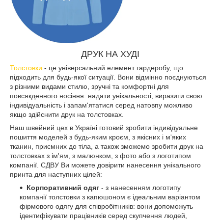
ДРУК НА ХУДІ
Толстовки
- це універсальний елемент гардеробу, що
підходить для будь-якої ситуації. Вони відмінно поєднуються
з різними видами стилю, зручні та комфортні для
повсякденного носіння: надати унікальності, виразити свою
індивідуальність і запам'ятатися серед натовпу можливо
якщо здійснити друк на толстовках.
Наш швейний цех в Україні готовий зробити індивідуальне
пошиття моделей з будь-яким кроєм, з якісних і м'яких
тканин, приємних до тіла, а також зможемо зробити друк на
толстовках з ім'ям, з малюнком, з фото або з логотипом
компанії. СДВУ Ви можете довірити нанесення унікального
принта для наступних цілей:
Корпоративний одяг
- з нанесенням логотипу
компанії толстовки з капюшоном є ідеальним варіантом
фірмового одягу для співробітників: вони допоможуть
ідентифікувати працівників серед скупчення людей,