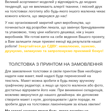
Великий асортимент моделей у відповідність до модних
тенденцій, що не викликають алергії тканини, і якісний друк
на толстовках логотипу або будь-якого іншого малюнка чекає
кожного клієнта, що звернувся до нас!
У нас організований закритий цикл виробництва, що
починається від розробки лекала, що закінчує брендуванням
та упаковкою, тому ціни набагато дешевші, ніж у інших
виробників. Ми готові взяти на себе ведення Вашого проекту,
а Вам залишити лише приємні емоції від результатів нашої
роботи!
Звертайтеся до СДВУ: намалюємо, зшиємо,
друкуємо, запакуємо та запропонуємо приємний бонус!
ТОЛСТОВКА З ПРИНТОМ НА ЗАМОВЛЕННЯ
Для замовлення толстовки зі своїм принтом Вам необхідно
надати нам макет, який надалі буде перенесений на
текстиль. Макет можна зробити в будь-якому зручному
графічному редакторі, а якщо це просто малюнок або фото,
достатньо відправити його нам. При виникненні складнощів,
можливо звернутися до нашого дизайнера: він допоможе
створити макет з нуля, доопрацювати і дати поради, як
зробити друк на толстовках лаконічнішим за кілька хвилин!
Ми готові нанести принт будь-якого розміру на